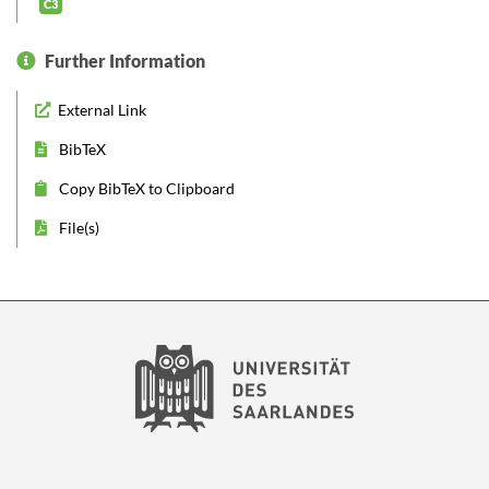
C3
Further Information
External Link
BibTeX
Copy BibTeX to Clipboard
File(s)